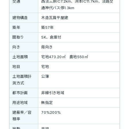
交通
西淡三原IC7.2km、洲本IC11.7km、淡路交
通神代バス停1.3km
建物構造
木造瓦葺平屋建
築年
築57年
間取り
5K、倉庫付
向き
南向き
土地面積
宅地473.20㎡ 農地550㎡
地目
宅地
土地面積計
公簿
測方式
都市計画
非線引き地域
用途地域
無指定
建蔽率／容
70%200%
積率
地勢
平坦