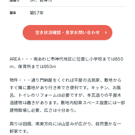
間取り
築57年
築年
空き状況確認・見学お問い合わせ
AREA・・・南あわじ市神代地区に位置し小学校までは850
ｍ、保育所までは950ｍ
物件・・・通り門納屋をくぐれば平屋の古民家、敷地から
すぐ隣に農地があり行き来でき便利です。キッチン、お風
呂、トイレのリフォームは必要ですが、本瓦造りの平屋木
造建物は趣きがあります。敷地内駐車スぺース設置には一部
建物取壊し必要、広さは十分あり。
周りは田畑、南東方向には山並みが広がり、自然豊かな一
軒家です。