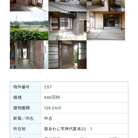
物件番号
257
価格
960万円
建物面積
129.24㎡
新築／中古
中古
所在地
南あわじ市神代喜来22‐1