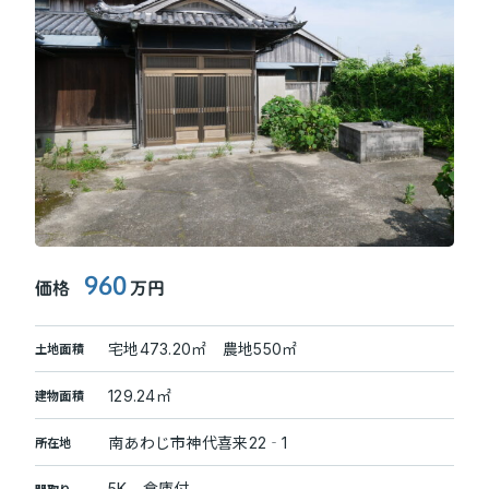
9
6
0
価格
万円
宅地473.20㎡ 農地550㎡
土地面積
129.24㎡
建物面積
南あわじ市神代喜来22‐1
所在地
5K、倉庫付