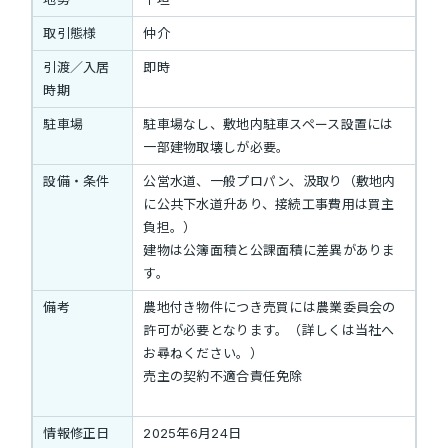
取引態様
仲介
引渡／入居
即時
時期
駐車場
駐車場なし、敷地内駐車スペース設置には
一部建物取壊しが必要。
設備・条件
公営水道、一般プロパン、汲取り（敷地内
に公共下水道升あり、接続工事費用は買主
負担。）
建物は公簿面積と公課面積に差異がありま
す。
備考
農地付き物件につき売買には農業委員会の
許可が必要となります。（詳しくは当社へ
お尋ねください。）
売主の契約不適合責任免除
情報修正日
2025年6月24日